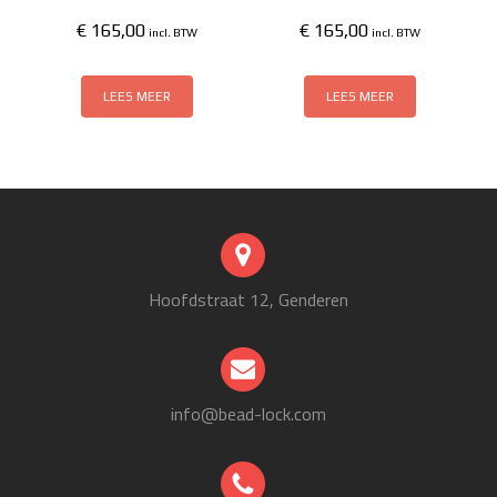
€
165,00
€
165,00
incl. BTW
incl. BTW
LEES MEER
LEES MEER
Hoofdstraat 12, Genderen
info@bead-lock.com