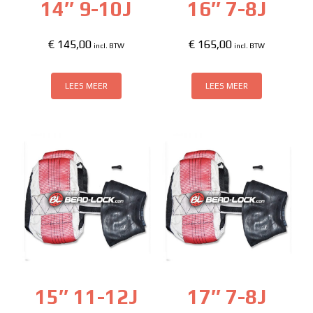
14″ 9-10J
16″ 7-8J
€
145,00
€
165,00
incl. BTW
incl. BTW
LEES MEER
LEES MEER
15″ 11-12J
17″ 7-8J