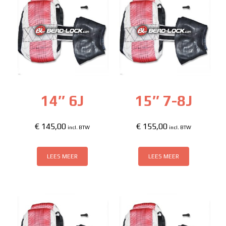
14″ 6J
15″ 7-8J
€
145,00
€
155,00
incl. BTW
incl. BTW
LEES MEER
LEES MEER