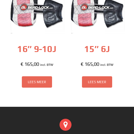
16″ 9-10J
15″ 6J
€
165,00
€
165,00
incl. BTW
incl. BTW
LEES MEER
LEES MEER