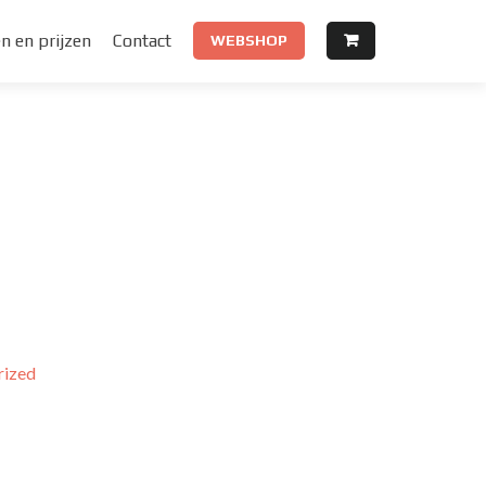
n en prijzen
Contact
WEBSHOP
rized